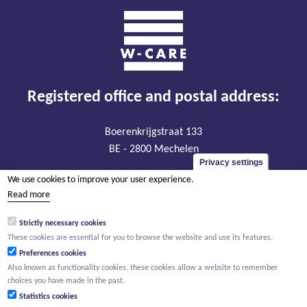
Registered office and postal address:
Boerenkrijgstraat 133
BE - 2800 Mechelen
Privacy settings
VAT BE 0474.904.179
We use cookies to improve your user experience.
RLP Antwerp, department Mechelen
Read more
Strictly necessary cookies
Visiting address:
These cookies are essential for you to browse the website and use its features.
Preferences cookies
Oude Liersebaan 195
Also known as functionality cookies, these cookies allow a website to remember
choices you have made in the past.
BE - 2800 Mechelen
Statistics cookies
tel +32 15 23 74 21