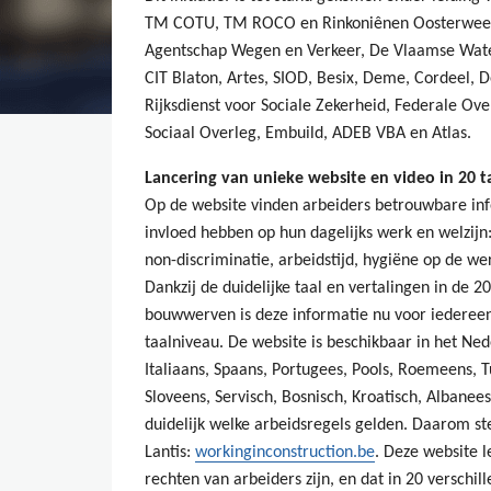
TM COTU, TM ROCO en Rinkoniênen Oosterweel
Agentschap Wegen en Verkeer, De Vlaamse Wate
CIT Blaton, Artes, SIOD, Besix, Deme, Cordeel, 
Rijksdienst voor Sociale Zekerheid, Federale Ov
Sociaal Overleg, Embuild, ADEB VBA en Atlas.
Lancering van unieke website en video in 20 t
Op de website vinden arbeiders betrouwbare inf
invloed hebben op hun dagelijks werk en welzijn: 
non-discriminatie, arbeidstijd, hygiëne op de w
Dankzij de duidelijke taal en vertalingen in de 
bouwwerven is deze informatie nu voor iederee
taalniveau. De website is beschikbaar in het Nede
Italiaans, Spaans, Portugees, Pools, Roemeens, T
Sloveens, Servisch, Bosnisch, Kroatisch, Albanees 
duidelijk welke arbeidsregels gelden. Daarom st
Lantis:
workinginconstruction.be
. Deze website l
rechten van arbeiders zijn, en dat in 20 verschil