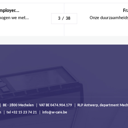
mployer...
Fr
mogen we met...
Onze duurzaamheids
3
/
38
BE - 2800 Mechelen
VAT BE 0474.904.179
RLP Antwerp, department Mech
n
tel +32 15 23 74 21
info@w-care.be