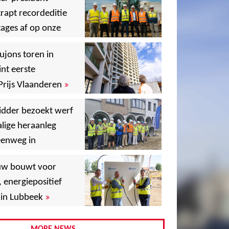
rapt recordeditie
ages af op onze
»
,
ujons toren in
nt eerste
»
Prijs Vlaanderen
,
idder bezoekt werf
lige heraanleg
,
,
eenweg in
,
uw bouwt voor
,
, energiepositief
»
in Lubbeek
,
,