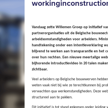
workinginconstructio
Vandaag zette Willemen Groep op initiatief va
partnerorganisaties uit de Belgische bouwsecto
arbeidsomstandigheden voor arbeiders. Minist
handtekening onder een intentieverklaring wa
blijvend te werken aan transparantie en het 
over hun rechten. Een nieuwe meertalige web
bijhorende introductievideo in 20 talen make
zichtbaar.
Veel arbeiders op Belgische bouwwerven hebben
weten vaak niet bij wie ze terechtkunnen bij pr
verwachten qua werkomstandigheden. Deze websi
structureel aan te pakken.
Dit initiatief is tot stand gekomen onder leidin