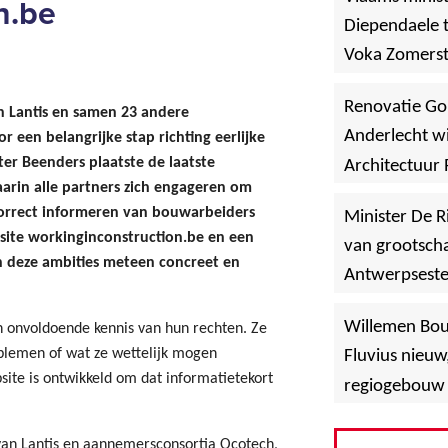
n.be
Diependaele t
Voka Zomerst
werf in Asse
Renovatie Go
n Lantis en samen 23 andere
Anderlecht wi
r een belangrijke stap richting eerlijke
er Beenders plaatste de laatste
Architectuur 
arin alle partners zich engageren om
correct informeren van bouwarbeiders
Minister De R
site workinginconstruction.be en een
van grootscha
n deze ambities meteen concreet en
Antwerpsest
»
Hoboken
Willemen Bo
 onvoldoende kennis van hun rechten. Ze
oblemen of wat ze wettelijk mogen
Fluvius nieuw
te is ontwikkeld om dat informatietekort
regiogebouw 
g van Lantis en aannemersconsortia Ocotech,