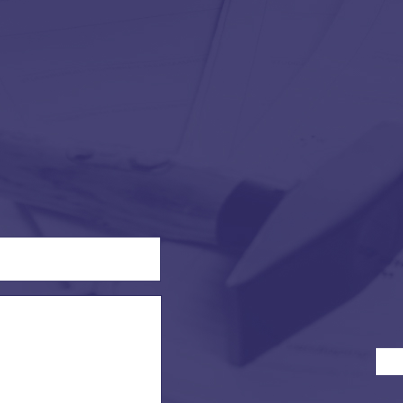
ess
*