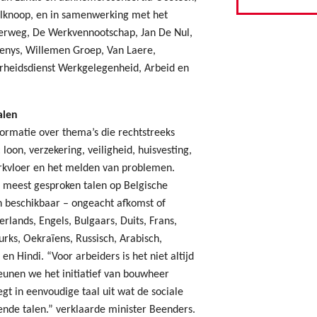
knoop, en in samenwerking met het
rweg, De Werkvennootschap, Jan De Nul,
Denys, Willemen Groep, Van Laere,
erheidsdienst Werkgelegenheid, Arbeid en
alen
ormatie over thema’s die rechtstreeks
loon, verzekering, veiligheid, huisvesting,
erkvloer en het melden van problemen.
20 meest gesproken talen op Belgische
n beschikbaar – ongeacht afkomst of
rlands, Engels, Bulgaars, Duits, Frans,
urks, Oekraïens, Russisch, Arabisch,
en Hindi. “Voor arbeiders is het niet altijd
eunen we het initiatief van bouwheer
egt in eenvoudige taal uit wat de sociale
lende talen.” verklaarde minister Beenders.