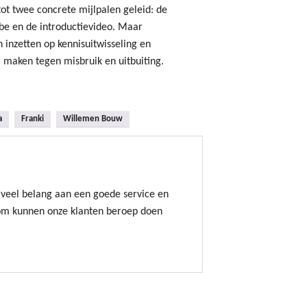
t twee concrete mijlpalen geleid: de
be en de introductievideo. Maar
 inzetten op kennisuitwisseling en
r maken tegen misbruik en uitbuiting.
a
Franki
Willemen Bouw
eel belang aan een goede service en
om kunnen onze klanten beroep doen