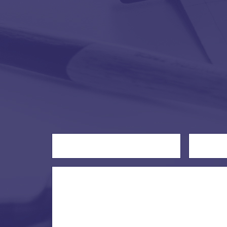
Name
*
Email addr
Message
*