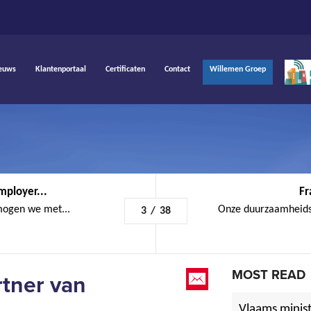
euws
Klantenportaal
Certificaten
Contact
Willemen Groep
mployer...
Fr
mogen we met...
Onze duurzaamheids
3
/
38
MOST READ
rtner van
Vlaams minist