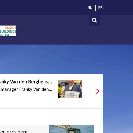
NL
FR
anky Van den Berghe is...
manager Franky Van den...
er-president