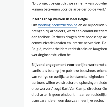
“Dit project bewijst dat we samen – van bouwheer
kunnen betekenen voor de arbeider op de werf.”
Inzetbaar op werven in heel België
Om
workinginconstruction.be
en de bijhorende 
brengen bij arbeiders, werd een communicatieto
een toolbox. Partners dragen deze boodschap act
communicatiekanalen en interne netwerken. De m
België, zodat arbeiders rechtstreeks en laagdre
workinginconstruction.be.
Blijvend engagement voor eerlijke werkomst
Lantis, als belangrijke publieke bouwheer, erken
van veilige en eerlijke arbeidsomstandigheden.
partners willen we structurele oplossingen biede
onze werven,” zegt Bart Van Camp, directeur Om
dit charter is geen eindpunt, maar een duidelijk 
transparantie en een duurzaam eerlijke sector.”