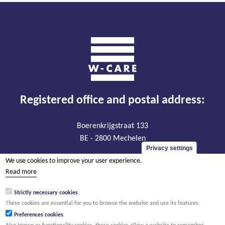
Registered office and postal address:
Boerenkrijgstraat 133
BE - 2800 Mechelen
Privacy settings
VAT BE 0474.904.179
We use cookies to improve your user experience.
RLP Antwerp, department Mechelen
Read more
Strictly necessary cookies
Visiting address:
These cookies are essential for you to browse the website and use its features.
Preferences cookies
Oude Liersebaan 195