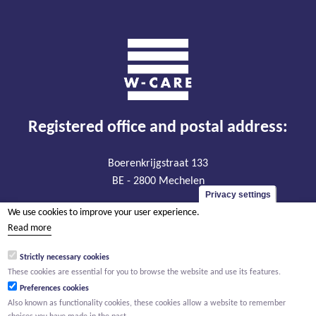
Registered office and postal address:
Boerenkrijgstraat 133
BE - 2800 Mechelen
Privacy settings
VAT BE 0474.904.179
We use cookies to improve your user experience.
RLP Antwerp, department Mechelen
Read more
Strictly necessary cookies
Visiting address:
These cookies are essential for you to browse the website and use its features.
Preferences cookies
Oude Liersebaan 195
Also known as functionality cookies, these cookies allow a website to remember