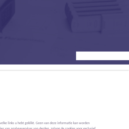
elke links u hebt geklikt. Geen van deze informatie kan worden
es van analyseservices van derden, zolang de cookies voor exclusief