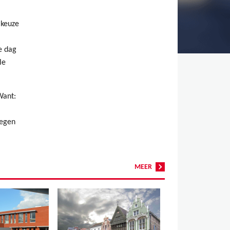
 keuze
e dag
le
Want:
tegen
MEER