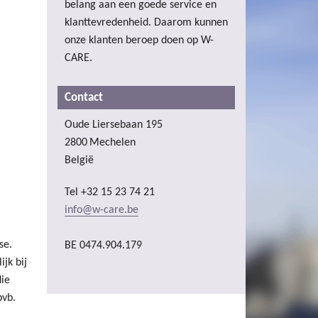
belang aan een goede service en
klanttevredenheid. Daarom kunnen
onze klanten beroep doen op W-
CARE.
Contact
Oude Liersebaan 195
2800
Mechelen
België
Tel
+32 15 23 74 21
info@w-care.be
se.
BE 0474.904.179
jk bij
die
bvb.