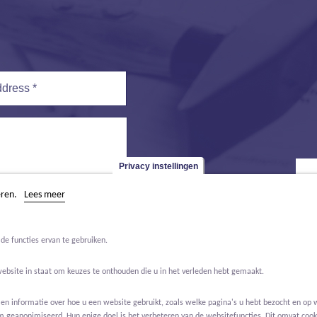
ess
*
Privacy instellingen
eren.
Lees meer
de functies ervan te gebruiken.
website in staat om keuzes te onthouden die u in het verleden hebt gemaakt.
 informatie over hoe u een website gebruikt, zoals welke pagina's u hebt bezocht en op w
m geanonimiseerd. Hun enige doel is het verbeteren van de websitefuncties. Dit omvat cooki