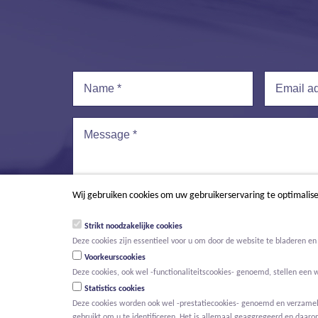
Name
*
Email addr
Message
*
Wij gebruiken cookies om uw gebruikerservaring te optimalis
Strikt noodzakelijke cookies
Deze cookies zijn essentieel voor u om door de website te bladeren en 
Voorkeurscookies
Deze cookies, ook wel -functionaliteitscookies- genoemd, stellen een 
Statistics cookies
Deze cookies worden ook wel -prestatiecookies- genoemd en verzamelen
gebruikt om u te identificeren. Het is allemaal geaggregeerd en daaro