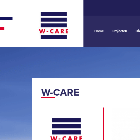
Home
Projecten
Di
W-CARE