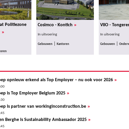
»
t Politiezone
Cosimco - Kontich
VIIO - Tongere
»
t
In uitvoering
In uitvoering
|
|
Gebouwen
Kantoren
Gebouwen
Onderw
toren
»
ep opnieuw erkend als Top Employer – nu ook voor 2026
:00
»
ep is Top Employer Belgium 2025
:30
»
ep is partner van workinginconstruction.be
:45
»
en Berghe is Sustainability Ambassador 2025
:45