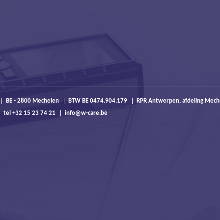
BE - 2800 Mechelen
BTW BE 0474.904.179
RPR Antwerpen, afdeling Mech
tel +32 15 23 74 21
info@w-care.be