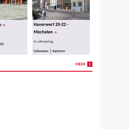
»
Haverwerf 20-22 -
n
»
Mechelen
In uitvoering
ijs
|
Gebouwen
Kantoren
MEER