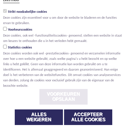
Lees meer
BTW BE 0474.904.179
RPR Antwerpen, afdeling Mechelen
Strikt noodzakelijke cookies
Deze cookies zijn essentieel voor u om door de website te bladeren en de functies
Bezoekadres:
ervan te gebruiken.
Voorkeurscookies
Deze cookies, ook wel -functionaliteitscookies- genoemd, stellen een website in staat
Oude Liersebaan 195
om keuzes te onthouden die u in het verleden hebt gemaakt.
BE - 2800 Mechelen
Statistics cookies
tel +32 15 23 74 21
Deze cookies worden ook wel -prestatiecookies- genoemd en verzamelen informatie
info@w-care.be
over hoe u een website gebruikt, zoals welke pagina's u hebt bezocht en op welke
links u hebt geklikt. Geen van deze informatie kan worden gebruikt om u te
identificeren. Het is allemaal geaggregeerd en daarom geanonimiseerd. Hun enige
doel is het verbeteren van de websitefuncties. Dit omvat cookies van analyseservices
van derden, zolang de cookies voor exclusief gebruik zijn van de eigenaar van de
bezochte website.
VOORKEUREN
OPSLAAN
© Willemen Groep
ALLES
ACCEPTEER
WEIGEREN
ALLE COOKIES
Voorwaarden
Privacy
Cookies