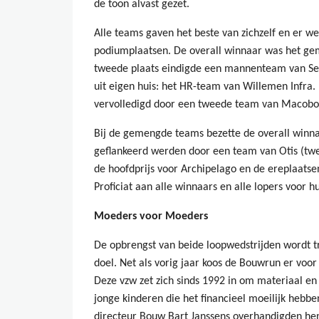
de toon alvast gezet.
Alle teams gaven het beste van zichzelf en er w
podiumplaatsen. De overall winnaar was het g
tweede plaats eindigde een mannenteam van Se
uit eigen huis: het HR-team van Willemen Infra
vervolledigd door een tweede team van Macobo
Bij de gemengde teams bezette de overall winn
geflankeerd werden door een team van Otis (tw
de hoofdprijs voor Archipelago en de ereplaats
Proficiat aan alle winnaars en alle lopers voor hu
Moeders voor Moeders
De opbrengst van beide loopwedstrijden wordt 
doel. Net als vorig jaar koos de Bouwrun er vo
Deze vzw zet zich sinds 1992 in om materiaal e
jonge kinderen die het financieel moeilijk he
directeur Bouw Bart Janssens overhandigden he