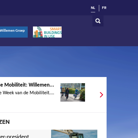
NL
FR
Willemen Groep
 Mobiliteit: Willemen...
 Week van de Mobiliteit....
ZEN
er-president