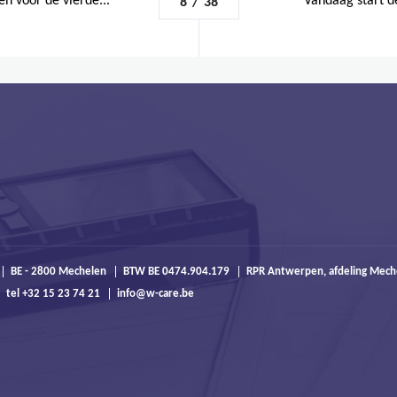
 voor de vierde...
Vandaag start de
8
/
38
BE - 2800 Mechelen
BTW BE 0474.904.179
RPR Antwerpen, afdeling Mech
tel +32 15 23 74 21
info@w-care.be