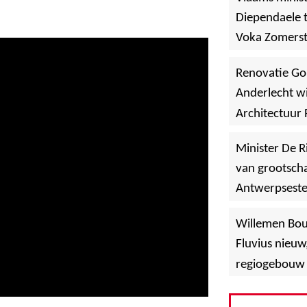
Diependaele t
Voka Zomerst
werf in Asse
Renovatie Go
Anderlecht wi
Architectuur 
Minister De R
van grootscha
Antwerpsest
»
Hoboken
Willemen Bo
Fluvius nieuw
regiogebouw 