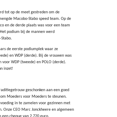
erd tot op de meet gestreden om de
emengde Macobo-Stabo speed team. Op de
co en de derde plaats was voor een team
. Het podium bij de mannen werd
-Stabo.
aars de eerste podiumplek waar ze
eede) en WDP (derde). Bij de vrouwen was
en voor WDP (tweede) en POLO (derde).
n inzet!
traditiegetrouw geschonken aan een goed
or om Moeders voor Moeders te steunen.
n voeding in te zamelen voor gezinnen met
bben. Onze CEO Marc Jonckheere en algemeen
n een cheque van 2.720 euro.