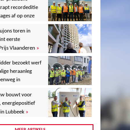
rapt recordeditie
ages af op onze
»
,
ujons toren in
nt eerste
»
Prijs Vlaanderen
,
idder bezoekt werf
lige heraanleg
,
,
eenweg in
,
uw bouwt voor
,
, energiepositief
»
in Lubbeek
,
,