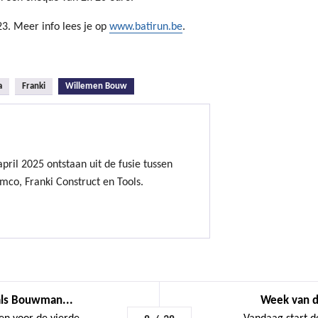
23. Meer info lees je op
www.batirun.be
.
(actieve tabblad)
a
Franki
Willemen Bouw
ril 2025 ontstaan uit de fusie tussen
mco, Franki Construct en Tools.
ls Bouwman...
Week van de