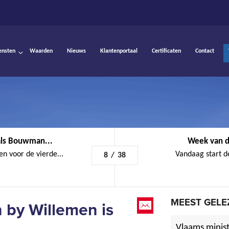
ensten
Waarden
Nieuws
Klantenportaal
Certificaten
Contact
ls Bouwman...
Week van de
 voor de vierde...
Vandaag start de
8
/
38
MEEST GELE
 by Willemen is
Vlaams minist