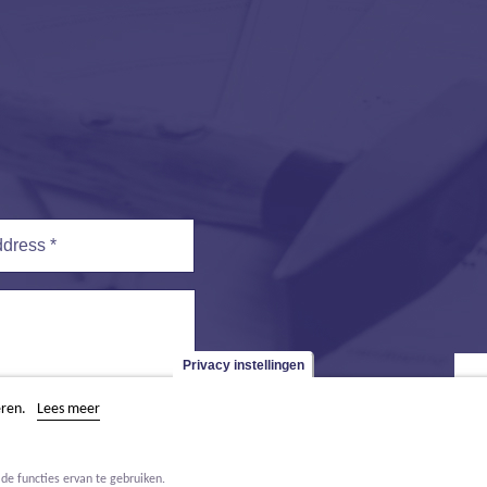
ess
*
Privacy instellingen
eren.
Lees meer
de functies ervan te gebruiken.