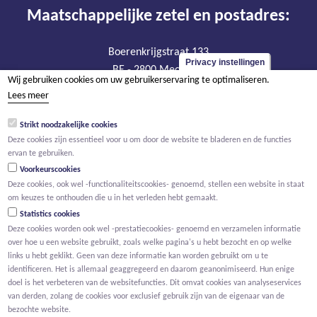
Maatschappelijke zetel en postadres:
Boerenkrijgstraat 133
Privacy instellingen
BE - 2800 Mechelen
Wij gebruiken cookies om uw gebruikerservaring te optimaliseren.
Lees meer
BTW BE 0474.904.179
RPR Antwerpen, afdeling Mechelen
Strikt noodzakelijke cookies
Deze cookies zijn essentieel voor u om door de website te bladeren en de functies
Bezoekadres:
ervan te gebruiken.
Voorkeurscookies
Deze cookies, ook wel -functionaliteitscookies- genoemd, stellen een website in staat
Oude Liersebaan 195
om keuzes te onthouden die u in het verleden hebt gemaakt.
BE - 2800 Mechelen
Statistics cookies
tel +32 15 23 74 21
Deze cookies worden ook wel -prestatiecookies- genoemd en verzamelen informatie
info@w-care.be
over hoe u een website gebruikt, zoals welke pagina's u hebt bezocht en op welke
links u hebt geklikt. Geen van deze informatie kan worden gebruikt om u te
identificeren. Het is allemaal geaggregeerd en daarom geanonimiseerd. Hun enige
doel is het verbeteren van de websitefuncties. Dit omvat cookies van analyseservices
van derden, zolang de cookies voor exclusief gebruik zijn van de eigenaar van de
bezochte website.